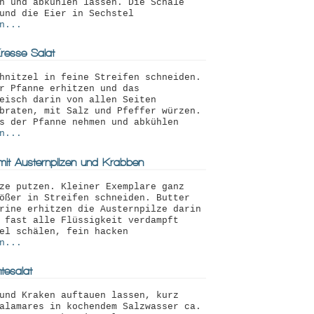
n und abküh1en 1assen. Die Scha1e
und die Eier in Sechstel
n...
resse-Salat
hnitzel in feine Streifen schneiden.
r Pfanne erhitzen und das
eisch darin von allen Seiten
braten, mit Salz und Pfeffer würzen.
s der Pfanne nehmen und abkühlen
n...
 mit Austernpilzen und Krabben
ze putzen. Kleiner Exemplare ganz
ößer in Streifen schneiden. Butter
rine erhitzen die Austernpilze darin
 fast alle Flüssigkeit verdampft
el schälen, fein hacken
n...
tesalat
und Kraken auftauen lassen, kurz
alamares in kochendem Salzwasser ca.