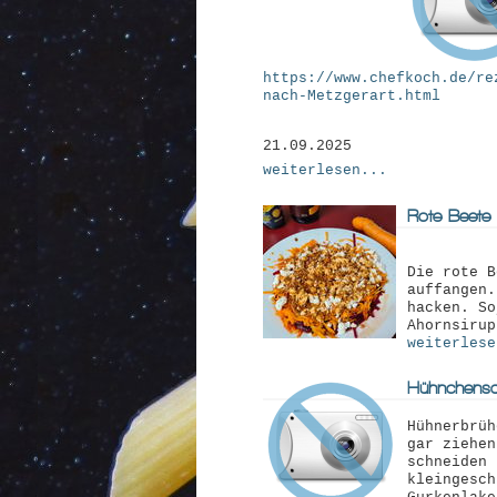
https://www.chefkoch.de/re
nach-Metzgerart.html
21.09.2025
weiterlesen...
Rote-Beete
Die rote B
auffangen.
hacken. So
Ahornsirup
weiterlese
Hühnchensa
Hühnerbrüh
gar ziehen
schneiden 
kleingesch