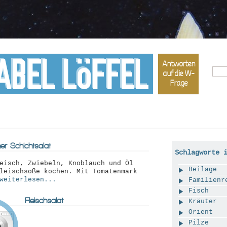
ABEL LöFFEL
Antworten
auf die W-
Frage
er Schichtsalat
Schlagworte 
eisch, Zwiebeln, Knoblauch und Öl
Beilage
leischsoße kochen. Mit Tomatenmark
weiterlesen...
Familienr
Fisch
Fleischsalat
Kräuter
Orient
Pilze