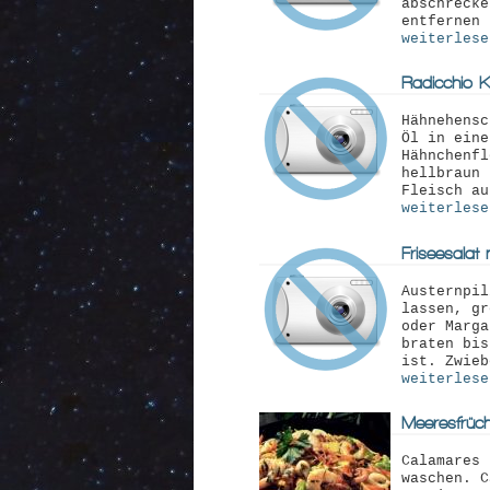
abschrecke
entfernen 
weiterlese
Radicchio-K
Hähnehensc
Öl in eine
Hähnchenfl
hellbraun 
Fleisch au
weiterlese
Friseesalat
Austernpil
lassen, gr
oder Marga
braten bis
ist. Zwieb
weiterlese
Meeresfrüch
Calamares 
waschen. C