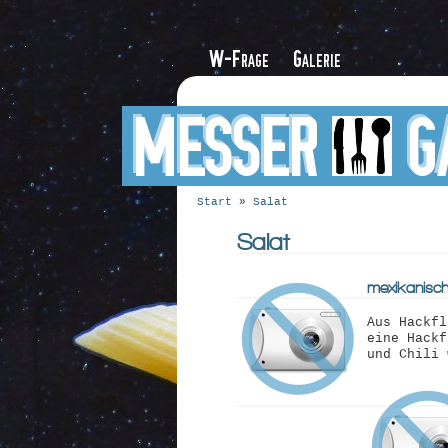
W-Frage
Galerie
MESSER
G
Start
»
Salat
Salat
mexikanisch
Aus Hackfl
eine Hackf
und Chili