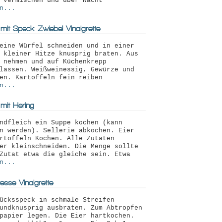
 vermischen und über Nacht
n...
mit Speck-Zwiebel-Vinaigrette
eine Würfel schneiden und in einer
 kleiner Hitze knusprig braten. Aus
 nehmen und auf Küchenkrepp
lassen. Weißweinessig, Gewürze und
en. Kartoffeln fein reiben
n...
 mit Hering
ndfleich ein Suppe kochen (kann
n werden). Sellerie abkochen. Eier
rtoffeln Kochen. Alle Zutaten
er kleinschneiden. Die Menge sollte
Zutat etwa die gleiche sein. Etwa
n...
esse-Vinaigrette
ücksspeck in schmale Streifen
undknusprig ausbraten. Zum Abtropfen
papier legen. Die Eier hartkochen.