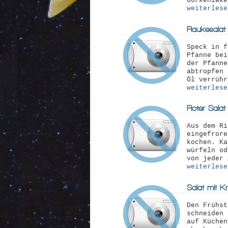
Gurkenlake
weiterlese
Raukesalat 
Speck in f
Pfanne bei
der Pfanne
abtropfen 
Öl verrühr
weiterlese
Roter Salat
Aus dem Ri
eingefrore
kochen. Ka
würfeln od
von jeder 
weiterlese
Salat mit Kr
Den Frühst
schneiden 
auf Küchen