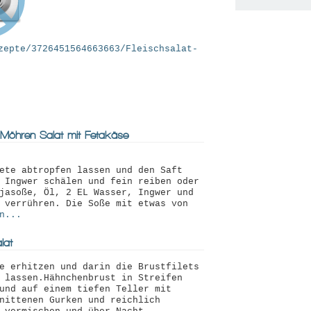
zepte/3726451564663663/Fleischsalat-
-Möhren-Salat mit Fetakäse
ete abtropfen lassen und den Saft
 Ingwer schälen und fein reiben oder
jasoße, Öl, 2 EL Wasser, Ingwer und
 verrühren. Die Soße mit etwas von
n...
lat
e erhitzen und darin die Brustfilets
 lassen.Hähnchenbrust in Streifen
und auf einem tiefen Teller mit
nittenen Gurken und reichlich